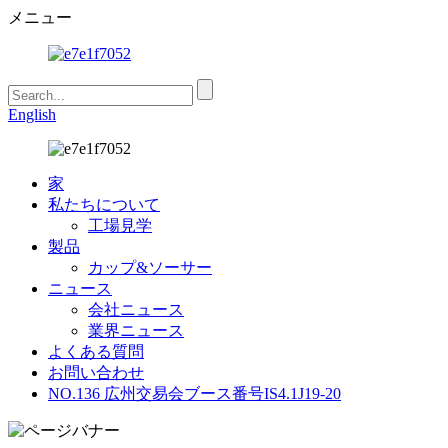
メニュー
English
家
私たちについて
工場見学
製品
カップ&ソーサー
ニュース
会社ニュース
業界ニュース
よくある質問
お問い合わせ
NO.136 広州交易会ブース番号IS4.1J19-20